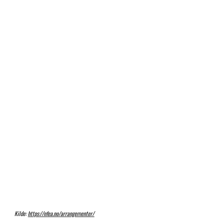
Kilde:
https://nfea.no/arrangementer/