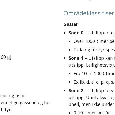
Områdeklassifiser
Gasser
Sone 0
 – Utslipp fore
Over 1000 timer pe
Ex ia og utstyr spes
160 µJ
Sone 1
 – Utslipp kan 
utslipp. Leilighetsvis 
Fra 10 til 1000 time
Ex ib, d, e, o, p, q,
Sone 2
 – Utslipp forv
ene og hvor 
utslipp. Unntaksvis og
tennelige gassene og her 
uhell, men ikke under
tstyr.
0-10 timer per år.