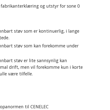
 fabrikanterklæring og utstyr for sone 0 
nbart støv som er kontinuerlig, i lange 
stede.
ennbart støv som kan forekomme under 
nbart støv er lite sannsynlig kan 
al drift, men vil forekomme kun i korte 
lle være tilfelle.
uropanormen til CENELEC