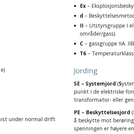
Ex
 – Eksplosjonsbesky
d
 – Beskyttelsesmetode
II
 – Utstyrsgruppe I ell
områder/gass).
C
 – gassgruppe IIA. IIB 
T6
 – Temperaturklass
Jording
e)
SE – Systemjord
 (
S
yste
punkt i de elektriske fo
transformator- eller gen
PE – Beskyttelsesjord
 (
nist under normal drift
å beskytte mot berøringsf
spenningen er høyere e