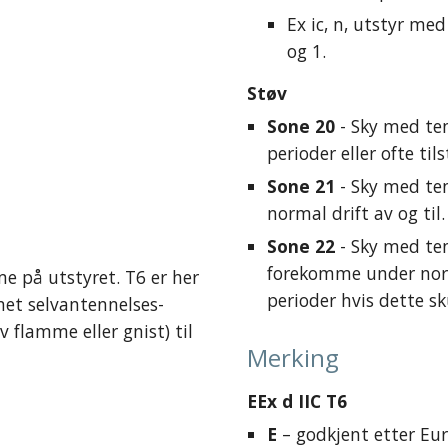
Ex ic, n, utstyr med
og 1.
Støv
Sone 20
 - Sky med ten
perioder eller ofte til
Sone 21
 - Sky med t
normal drift av og til.
Sone 22
 - Sky med ten
forekomme under norm
på utstyret. T6 er her 
perioder hvis dette sku
net selvantennelses-
 flamme eller gnist) til 
Merking
EEx d IIC T6
E
 – godkjent etter E