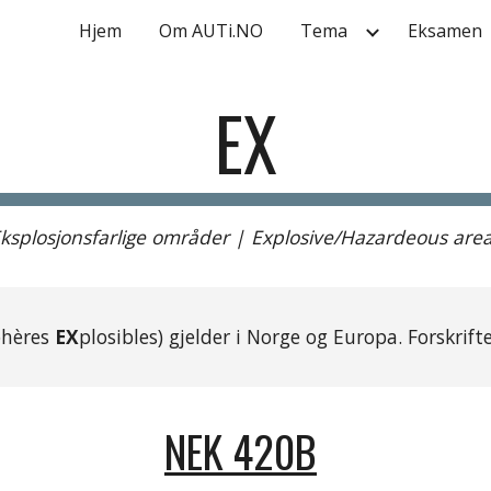
Hjem
Om AUTi.NO
Tema
Eksamen
ip to main content
Skip to navigat
EX
ksplosjonsfarlige områder | Explosive/Hazardeous are
hères 
EX
plosibles) gjelder i Norge og Europa. Forskrift
NEK 420B