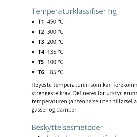
Temperaturklassifisering
T1
  450 °C
T2
  300 °C
T3
  200 °C
T4
  135 °C
T5
  100 °C
T6
    85 °C
Høyeste temperaturen som kan forekomme 
strengeste krav. Defineres for utstyr grun
temperaturen (antennelse uten tilførsel av
gasser og damper.
Beskyttelsesmetoder 