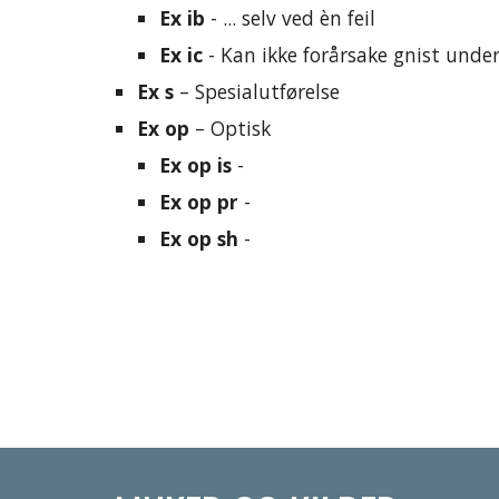
Ex ib
 - ... selv ved èn feil
Ex ic
 - Kan ikke forårsake gnist unde
Ex s
 – Spesialutførelse
Ex op
 – Optisk
Ex op is
 - 
Ex op pr
 - 
Ex op sh
 - 