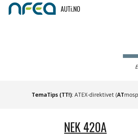
AUTi.NO
Sk
E
TemaTips (TT!)
: ATEX-direktivet (
AT
mosp
NEK 420A