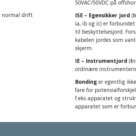
50VAC/50VDC på offshor
r normal drift
ISE – Egensikker jord
 (
I
ia, ib og ic) er forbunde
til beskyttelsesjord. Fors
kabelen jordes som vanli
skjerm.
IE – Instrumentjord
 (
I
n
ordinære instrumenterin
Bonding
 er egentlig ik
fare for potensialforsk
f.eks apparatet og strukt
apparatet som er forbun