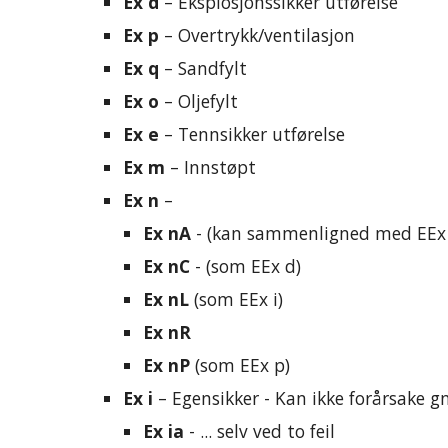
Ex d
 – Eksplosjonssikker utførelse
Ex p
 – Overtrykk/ventilasjon
Ex q
 – Sandfylt
Ex o
 – Oljefylt
Ex e
 – Tennsikker utførelse
Ex m
 – Innstøpt
Ex n
 – 
Ex nA
 - (kan sammenligned med EEx 
Ex nC
 - (som EEx d)
Ex nL
 (som EEx i)
Ex nR
Ex nP
 (som EEx p)
Ex i
 – Egensikker - Kan ikke forårsake g
Ex ia
 - ... selv ved to feil