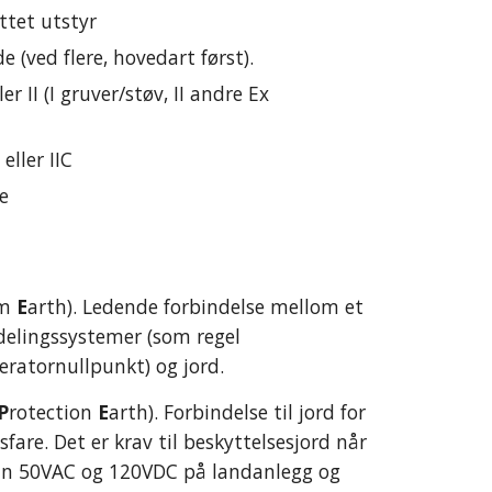
ttet utstyr
 (ved flere, hovedart først).
er II (I gruver/støv, II andre Ex 
eller IIC
e
m 
E
arth). Ledende forbindelse mellom et 
rdelingssystemer (som regel 
eratornullpunkt) og jord. 
P
rotection 
E
arth). Forbindelse til jord for 
are. Det er krav til beskyttelsesjord når 
nn 50VAC og 120VDC på landanlegg og 