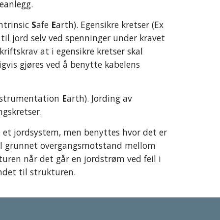
eanlegg. 
ntrinsic 
S
afe 
E
arth). Egensikre kretser (Ex 
t til jord selv ved spenninger under kravet 
kriftskrav at i egensikre kretser skal 
gvis gjøres ved å benytte kabelens 
strumentation 
E
arth). Jording av 
gskretser.
ke et jordsystem, men benyttes hvor det er 
jell grunnet overgangsmotstand mellom 
uren når det går en jordstrøm ved feil i 
det til strukturen.