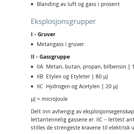
Blanding av luft og gass i prosent
Eksplosjonsgrupper
I - Gruver
Metangass i gruver.
II - Gassgruppe
IIA  Metan, butan, propan, bilbensin | 
IIB  Etylen og Etyleter | 80 µJ
IIC  Hydrogen og Acetylen | 20 µJ
µJ = microJoule
Delt inn avhengig av eksplosjonsegenskap
lettantennelig gassene er. IIC – lettest an
stilles de strengeste kravene til elektrisk u