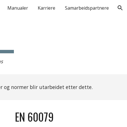
Manualer
Karriere
Samarbeidspartnere
ion
as
er og normer blir utarbeidet etter dette. 
EN 60079