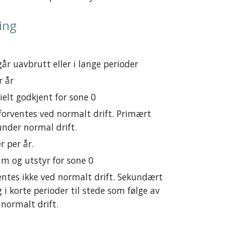
ing
går uavbrutt eller i lange perioder
r år
ielt godkjent for sone 0
forventes ved normalt drift. Primært 
under normal drift.  
r per år.
 s, m og utstyr for sone 0
entes ikke ved normalt drift. Sekundært 
 i korte perioder til stede som følge av 
 normalt drift.