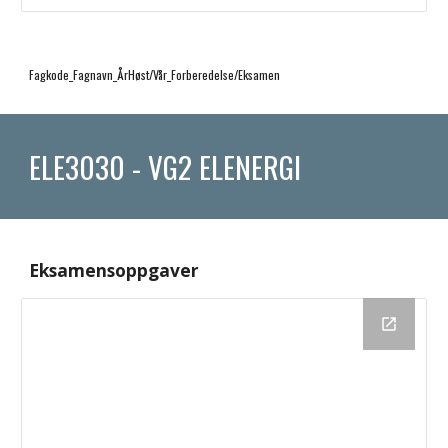
Fagkode_Fagnavn_ÅrHøst/Vår_Forberedelse/Eksamen
ELE3030 - VG2 ELENERGI
Eksamensoppgaver