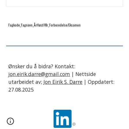
Fagkode_Fagnavn_ÅrHøst/Vår_Forberedelse/Eksamen
Ønsker du å bidra? Kontakt:
jon.eirik.darre@gmail.com
| Nettside
utarbeidet av;
Jon Eirik S. Darre
| Oppdatert:
27.08.2025